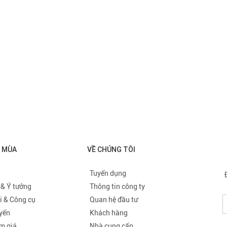
O MÙA
VỀ CHÚNG TÔI
Tuyển dụng
 & Ý tưởng
Thông tin công ty
i & Công cụ
Quan hệ đầu tư
uyển
Khách hàng
m giá
Nhà cung cấp