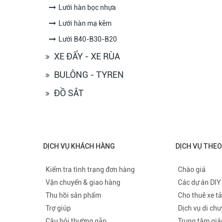
Lưới hàn bọc nhựa
Lưới hàn mạ kẽm
Lưới B40-B30-B20
XE ĐẨY - XE RÙA
BULÔNG - TYREN
ĐỒ SẮT
DỊCH VỤ KHÁCH HÀNG
DỊCH VỤ THE
Kiểm tra tình trạng đơn hàng
Chào giá
Vận chuyển & giao hàng
Các dự án DIY
Thu hồi sản phẩm
Cho thuê xe tả
Trợ giúp
Dịch vụ di ch
Câu hỏi thường gặp
Trung tâm giả