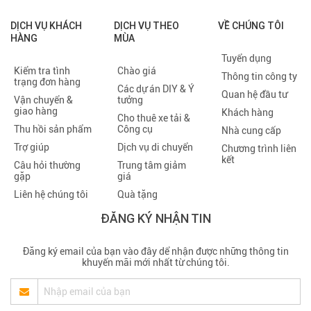
DỊCH VỤ KHÁCH
DỊCH VỤ THEO
VỀ CHÚNG TÔI
HÀNG
MÙA
Tuyển dụng
Kiểm tra tình
Chào giá
Thông tin công ty
trạng đơn hàng
Các dự án DIY & Ý
Quan hệ đầu tư
Vận chuyển &
tưởng
giao hàng
Khách hàng
Cho thuê xe tải &
Thu hồi sản phẩm
Công cụ
Nhà cung cấp
Trợ giúp
Dịch vụ di chuyển
Chương trình liên
kết
Câu hỏi thường
Trung tâm giảm
gặp
giá
Liên hệ chúng tôi
Quà tặng
ĐĂNG KÝ NHẬN TIN
Đăng ký email của bạn vào đây dể nhận được những thông tin
khuyến mãi mới nhất từ chúng tôi.