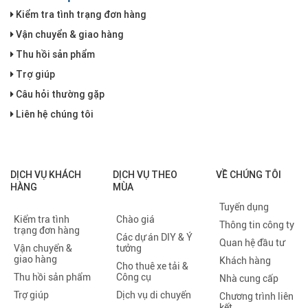
Kiểm tra tình trạng đơn hàng
Vận chuyển & giao hàng
Thu hồi sản phẩm
Trợ giúp
Câu hỏi thường gặp
Liên hệ chúng tôi
DỊCH VỤ KHÁCH
DỊCH VỤ THEO
VỀ CHÚNG TÔI
HÀNG
MÙA
Tuyển dụng
Kiểm tra tình
Chào giá
Thông tin công ty
trạng đơn hàng
Các dự án DIY & Ý
Quan hệ đầu tư
Vận chuyển &
tưởng
giao hàng
Khách hàng
Cho thuê xe tải &
Thu hồi sản phẩm
Công cụ
Nhà cung cấp
Trợ giúp
Dịch vụ di chuyển
Chương trình liên
kết