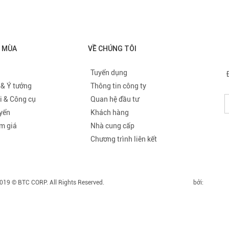
O MÙA
VỀ CHÚNG TÔI
Tuyển dụng
 & Ý tưởng
Thông tin công ty
i & Công cụ
Quan hệ đầu tư
uyển
Khách hàng
m giá
Nhà cung cấp
Chương trình liên kết
019 © BTC CORP. All Rights Reserved.
Thiết kế website chuyên nghiệp
bởi:
BTCCO