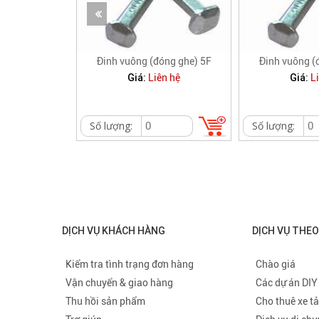
óng ghe) 4F
Đinh vuông (đóng ghe) 5F
Đinh vuông (
Giá:
Giá:
n hệ
Liên hệ
L
Số lượng:
Số lượng:
DỊCH VỤ KHÁCH HÀNG
DỊCH VỤ THE
Kiểm tra tình trạng đơn hàng
Chào giá
Vận chuyển & giao hàng
Các dự án DIY
Thu hồi sản phẩm
Cho thuê xe tả