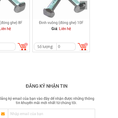
(đóng ghe) 8F
Đinh vuông (đóng ghe) 10F
Đinh vuông
Giá:
Giá
Liên hệ
Liên hệ
Số lượng:
Số lượng:
ĐĂNG KÝ NHẬN TIN
Đăng ký email của bạn vào đây dể nhận được những thông
tin khuyến mãi mới nhất từ chúng tôi.